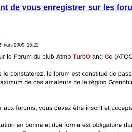
ant de vous enregistrer sur les fo
2 mars 2009, 15:22
ur le Forum du club
A
tmo
T
urb
O
and
C
o (ATO
e constaterez, le forum est constitué de passi
aximum de ces amateurs de la région Grenobloi
 aux forums, vous devez être inscrit et accepte
ation en bonne et due forme est obligatoire da