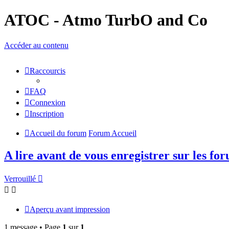
ATOC - Atmo TurbO and Co
Accéder au contenu
Raccourcis
FAQ
Connexion
Inscription
Accueil du forum
Forum Accueil
A lire avant de vous enregistrer sur les fo
Verrouillé
Aperçu avant impression
1 message • Page
1
sur
1