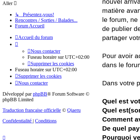
nouvel arriv
Aller
matière avan
↳ Présentez-vous!
le forum, ne
Rencontres / Sorties / Balades...
Forum Accueil
de publier d
partager vot
Accueil du forum
Nous contacter
Pour avoir a
Fuseau horaire sur
UTC+02:00
Supprimer les cookies
dans le for
Fuseau horaire sur
UTC+02:00
Supprimer les cookies
Dans votre p
Nous contacter
Développé par
phpBB
® Forum Software ©
phpBB Limited
Quel est vo
Quel est(son
Traduction française officielle
©
Qiaeru
Comment av
Confidentialité
|
Conditions
De quel pay
Pourquoi ve