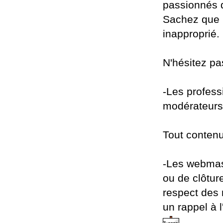
passionnés d
Sachez que l
inapproprié.
N'hésitez pas
-Les professi
modérateurs 
Tout contenu
-Les webmast
ou de clôtur
respect des 
un rappel à l