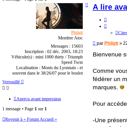
Haut
A lire av
Citer
Philgtt
Citer
Membre Atoc
Message
par
Philgtt
»
2
Messages :
15603
Inscription :
02 déc. 2003, 18:23
Bienvenue s
Véhicule(s) :
mini 1000 thirty / Triumph
Speed Twin
Localisation :
Monts du Lyonnais - et
Comme vous l
souvent dans le 38/26/07 pour le boulot
fédérer un m
Verrouillé
marques.
Aperçu avant impression
Pour accéder
1 message • Page
1
sur
1
-Une présent
Revenir à « Forum Accueil »