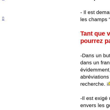
- Il est dema
les champs "d
Tant que v
pourrez p
-Dans un but
dans un fran
évidemment,
abréviations 
recherche.
-Il est exig
envers les g