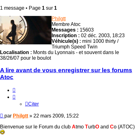
1 message • Page
1
sur
1
Philgtt
Membre Atoc
Messages :
15603
Inscription :
02 déc. 2003, 18:23
Véhicule(s) :
mini 1000 thirty /
Triumph Speed Twin
Localisation :
Monts du Lyonnais - et souvent dans le
38/26/07 pour le boulot
A lire avant de vous enregistrer sur les forums
Atoc
Citer
Citer
Message
par
Philgtt
»
22 mars 2009, 15:22
Bienvenue sur le Forum du club
A
tmo
T
urb
O
and
C
o (ATOC)