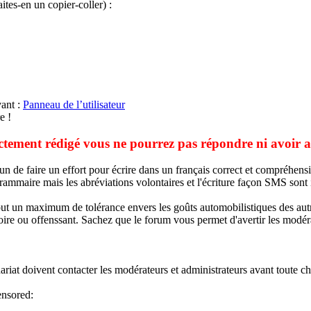
ites-en un copier-coller) :
vant :
Panneau de l’utilisateur
e !
ectement rédigé vous ne pourrez pas répondre ni avoir 
cun de faire un effort pour écrire dans un français correct et compréhen
mmaire mais les abréviations volontaires et l'écriture façon SMS sont int
out un maximum de tolérance envers les goûts automobilistiques des aut
oire ou offenssant. Sachez que le forum vous permet d'avertir les modér
nariat doivent contacter les modérateurs et administrateurs avant toute c