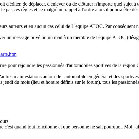
t d'éditer, de déplacer, d'enlever ou de clôturer n'importe quel sujet à 
e pas ces règles et ce malgré un rappel à l'ordre alors il pourra être dé
e leurs auteurs et en aucun cas celui de L'equipe ATOC. Par conséquent 
oyer un message privé ou un mail à un membre de l'équipe ATOC (désign
harte.htm
crire pour rejoindre les passionnés d'automobiles sportives de la régio
d'autres manifestations autour de l'automobile en général et des sportive
es jeudi du mois (lieu et horaire définis sur le forum), tous les passio
ours.
ue c'est quand tout fonctionne et que personne ne sait pourquoi. Moi j'ai 