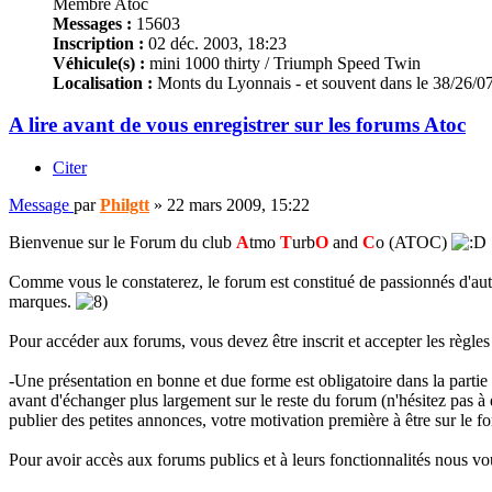
Membre Atoc
Messages :
15603
Inscription :
02 déc. 2003, 18:23
Véhicule(s) :
mini 1000 thirty / Triumph Speed Twin
Localisation :
Monts du Lyonnais - et souvent dans le 38/26/07
A lire avant de vous enregistrer sur les forums Atoc
Citer
Message
par
Philgtt
»
22 mars 2009, 15:22
Bienvenue sur le Forum du club
A
tmo
T
urb
O
and
C
o (ATOC)
Comme vous le constaterez, le forum est constitué de passionnés d'aut
marques.
Pour accéder aux forums, vous devez être inscrit et accepter les règles
-Une présentation en bonne et due forme est obligatoire dans la partie
avant d'échanger plus largement sur le reste du forum (n'hésitez pas 
publier des petites annonces, votre motivation première à être sur le f
Pour avoir accès aux forums publics et à leurs fonctionnalités nous v