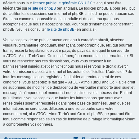
déclaré sous la «
licence publique générale GNU 2.0
» et qui peut être
téléchargé sur
le site de phpBB
(en anglais). Le logiciel phpBB a pour seul but
de faciliter les discussions sur internet et phpBB Limited ne peut en aucun cas
être tenu comme responsable de la conduite et du contenu que nous
acceptons et que nous n’acceptons pas. Pour plus d’informations concernant
phpBB, veuillez consulter
le site de phpBB
(en anglais).
Vous acceptez de ne publier aucun contenu à caractère abusif, obscène,
vulgaire, diffamatoire, choquant, menaçant, pornographique, etc. qui pourrait
transgresser la législation de votre pays, du pays dans lequel le serveur de
« ATOC - Atmo TurbO and Co » est hébergé ou encore la loi internationale. Si
vous ne respectez pas ces dispositions, vous vous exposez à un
bannissement immédiat et définitif et nous nous réservons le droit d’avertir
votre fournisseur d’accès à internet et les autorités officielles. L’adresse IP de
tous les messages est enregistrée afin d’aider au renforcement de ces
conditions. Vous acceptez le fait que « ATOC - Atmo TurbO and Co » ait le droit
de supprimer, de modifier, de déplacer ou de verrouiller n’importe quel sujet et
message à n’importe quel moment si nous estimons cela nécessaire. En tant
qu’utilisateur, vous acceptez que toutes les informations que vous avez
renseignées soient enregistrées dans notre base de données. Bien que ces
informations ne seront pas diffusées à une tierce partie sans votre
consentement, ni « ATOC - Atmo TurbO and Co », ni phpBB, ne pourront être
tenus comme responsables en cas de tentative de piratage informatique visant
à compromettre vos données.