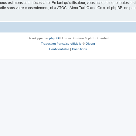
nous estimons cela nécessaire. En tant qu’utilisateur, vous acceptez que toutes l
partie sans votre consentement, ni « ATOC - Atmo TurbO and Co », ni phpBB, ne pou
Développé par
phpBB
® Forum Software © phpBB Limited
Traduction française officielle
©
Qiaeru
Confidentialité
|
Conditions