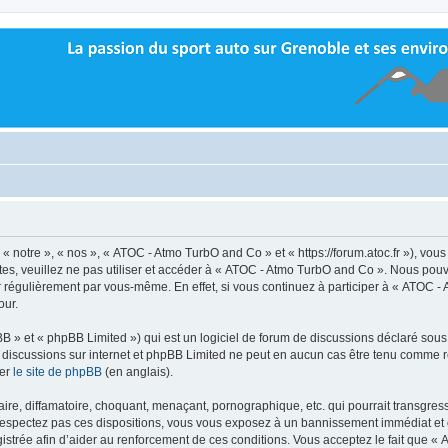
 notre », « nos », « ATOC - Atmo TurbO and Co » et « https://forum.atoc.fr »), vou
tes, veuillez ne pas utiliser et accéder à « ATOC - Atmo TurbO and Co ». Nous pou
r régulièrement par vous-même. En effet, si vous continuez à participer à « ATOC -
our.
 » et « phpBB Limited ») qui est un logiciel de forum de discussions déclaré sous
 les discussions sur internet et phpBB Limited ne peut en aucun cas être tenu comm
ter
le site de phpBB
(en anglais).
re, diffamatoire, choquant, menaçant, pornographique, etc. qui pourrait transgress
espectez pas ces dispositions, vous vous exposez à un bannissement immédiat et défi
registrée afin d’aider au renforcement de ces conditions. Vous acceptez le fait que «