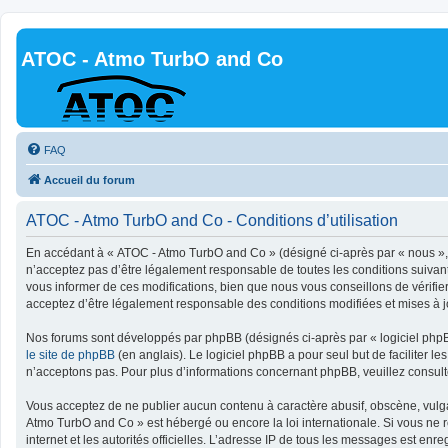
ATOC - Atmo TurbO and Co
FAQ
Accueil du forum
ATOC - Atmo TurbO and Co - Conditions d’utilisation
En accédant à « ATOC - Atmo TurbO and Co » (désigné ci-après par « nous », «
n’acceptez pas d’être légalement responsable de toutes les conditions suivan
vous informer de ces modifications, bien que nous vous conseillons de vérifie
acceptez d’être légalement responsable des conditions modifiées et mises à j
Nos forums sont développés par phpBB (désignés ci-après par « logiciel phpBB
le site de phpBB
(en anglais). Le logiciel phpBB a pour seul but de faciliter
n’acceptons pas. Pour plus d’informations concernant phpBB, veuillez consul
Vous acceptez de ne publier aucun contenu à caractère abusif, obscène, vulgai
Atmo TurbO and Co » est hébergé ou encore la loi internationale. Si vous ne r
internet et les autorités officielles. L’adresse IP de tous les messages est en