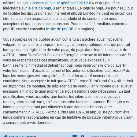
déclaré sous la «
licence publique générale GNU 2.0
» et qui peut être
téléchargé sur
le site de phpBB
(en anglais). Le logiciel phpBB a pour seul but
de faciliter les discussions sur internet et phpBB Limited ne peut en aucun cas
être tenu comme responsable de la conduite et du contenu que nous
acceptons et que nous n’acceptons pas. Pour plus d’informations concernant
phpBB, veuillez consulter
le site de phpBB
(en anglais).
Vous acceptez de ne publier aucun contenu à caractère abusif, obscène,
vulgaire, diffamatoire, choquant, menaçant, pornographique, etc. qui pourrait
transgresser la législation de votre pays, du pays dans lequel le serveur de
« ATOC - Atmo TurbO and Co » est hébergé ou encore la loi internationale. Si
vous ne respectez pas ces dispositions, vous vous exposez à un
bannissement immédiat et définitif et nous nous réservons le droit d’avertir
votre fournisseur d’accès à internet et les autorités officielles. L’adresse IP de
tous les messages est enregistrée afin d’aider au renforcement de ces
conditions. Vous acceptez le fait que « ATOC - Atmo TurbO and Co » ait le droit
de supprimer, de modifier, de déplacer ou de verrouiller n’importe quel sujet et
message à n’importe quel moment si nous estimons cela nécessaire. En tant
qu’utilisateur, vous acceptez que toutes les informations que vous avez
renseignées soient enregistrées dans notre base de données. Bien que ces
informations ne seront pas diffusées à une tierce partie sans votre
consentement, ni « ATOC - Atmo TurbO and Co », ni phpBB, ne pourront être
tenus comme responsables en cas de tentative de piratage informatique visant
à compromettre vos données.