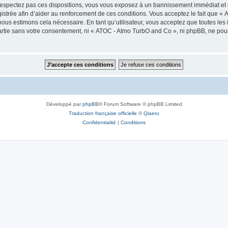
espectez pas ces dispositions, vous vous exposez à un bannissement immédiat et défi
registrée afin d’aider au renforcement de ces conditions. Vous acceptez le fait que «
nous estimons cela nécessaire. En tant qu’utilisateur, vous acceptez que toutes l
partie sans votre consentement, ni « ATOC - Atmo TurbO and Co », ni phpBB, ne pou
Développé par
phpBB
® Forum Software © phpBB Limited
Traduction française officielle
©
Qiaeru
Confidentialité
|
Conditions