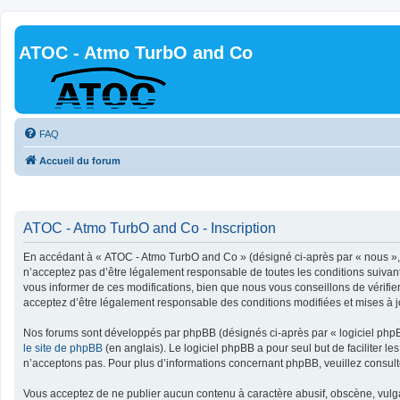
ATOC - Atmo TurbO and Co
FAQ
Accueil du forum
ATOC - Atmo TurbO and Co - Inscription
En accédant à « ATOC - Atmo TurbO and Co » (désigné ci-après par « nous », «
n’acceptez pas d’être légalement responsable de toutes les conditions suivan
vous informer de ces modifications, bien que nous vous conseillons de vérifie
acceptez d’être légalement responsable des conditions modifiées et mises à j
Nos forums sont développés par phpBB (désignés ci-après par « logiciel phpBB
le site de phpBB
(en anglais). Le logiciel phpBB a pour seul but de faciliter
n’acceptons pas. Pour plus d’informations concernant phpBB, veuillez consul
Vous acceptez de ne publier aucun contenu à caractère abusif, obscène, vulgai