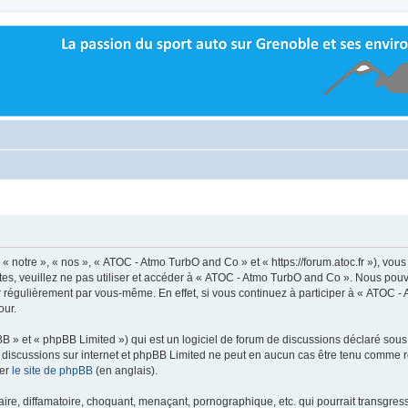
 notre », « nos », « ATOC - Atmo TurbO and Co » et « https://forum.atoc.fr »), vou
tes, veuillez ne pas utiliser et accéder à « ATOC - Atmo TurbO and Co ». Nous pou
r régulièrement par vous-même. En effet, si vous continuez à participer à « ATOC -
our.
 » et « phpBB Limited ») qui est un logiciel de forum de discussions déclaré sous
 les discussions sur internet et phpBB Limited ne peut en aucun cas être tenu comm
ter
le site de phpBB
(en anglais).
re, diffamatoire, choquant, menaçant, pornographique, etc. qui pourrait transgress