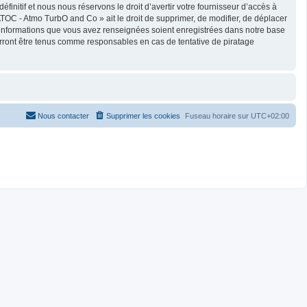
nitif et nous nous réservons le droit d’avertir votre fournisseur d’accès à
 ATOC - Atmo TurbO and Co » ait le droit de supprimer, de modifier, de déplacer
es informations que vous avez renseignées soient enregistrées dans notre base
rront être tenus comme responsables en cas de tentative de piratage
Nous contacter
Supprimer les cookies
Fuseau horaire sur
UTC+02:00