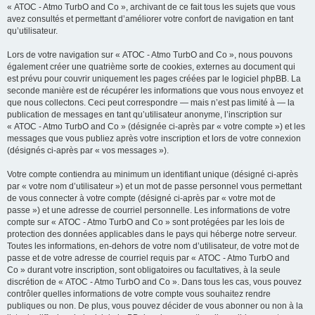
« ATOC - Atmo TurbO and Co », archivant de ce fait tous les sujets que vous
avez consultés et permettant d’améliorer votre confort de navigation en tant
qu’utilisateur.
Lors de votre navigation sur « ATOC - Atmo TurbO and Co », nous pouvons
également créer une quatrième sorte de cookies, externes au document qui
est prévu pour couvrir uniquement les pages créées par le logiciel phpBB. La
seconde manière est de récupérer les informations que vous nous envoyez et
que nous collectons. Ceci peut correspondre — mais n’est pas limité à — la
publication de messages en tant qu’utilisateur anonyme, l’inscription sur
« ATOC - Atmo TurbO and Co » (désignée ci-après par « votre compte ») et les
messages que vous publiez après votre inscription et lors de votre connexion
(désignés ci-après par « vos messages »).
Votre compte contiendra au minimum un identifiant unique (désigné ci-après
par « votre nom d’utilisateur ») et un mot de passe personnel vous permettant
de vous connecter à votre compte (désigné ci-après par « votre mot de
passe ») et une adresse de courriel personnelle. Les informations de votre
compte sur « ATOC - Atmo TurbO and Co » sont protégées par les lois de
protection des données applicables dans le pays qui héberge notre serveur.
Toutes les informations, en-dehors de votre nom d’utilisateur, de votre mot de
passe et de votre adresse de courriel requis par « ATOC - Atmo TurbO and
Co » durant votre inscription, sont obligatoires ou facultatives, à la seule
discrétion de « ATOC - Atmo TurbO and Co ». Dans tous les cas, vous pouvez
contrôler quelles informations de votre compte vous souhaitez rendre
publiques ou non. De plus, vous pouvez décider de vous abonner ou non à la