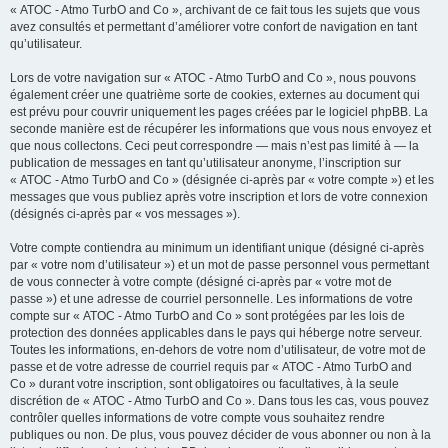
« ATOC - Atmo TurbO and Co », archivant de ce fait tous les sujets que vous
avez consultés et permettant d’améliorer votre confort de navigation en tant
qu’utilisateur.
Lors de votre navigation sur « ATOC - Atmo TurbO and Co », nous pouvons
également créer une quatrième sorte de cookies, externes au document qui
est prévu pour couvrir uniquement les pages créées par le logiciel phpBB. La
seconde manière est de récupérer les informations que vous nous envoyez et
que nous collectons. Ceci peut correspondre — mais n’est pas limité à — la
publication de messages en tant qu’utilisateur anonyme, l’inscription sur
« ATOC - Atmo TurbO and Co » (désignée ci-après par « votre compte ») et les
messages que vous publiez après votre inscription et lors de votre connexion
(désignés ci-après par « vos messages »).
Votre compte contiendra au minimum un identifiant unique (désigné ci-après
par « votre nom d’utilisateur ») et un mot de passe personnel vous permettant
de vous connecter à votre compte (désigné ci-après par « votre mot de
passe ») et une adresse de courriel personnelle. Les informations de votre
compte sur « ATOC - Atmo TurbO and Co » sont protégées par les lois de
protection des données applicables dans le pays qui héberge notre serveur.
Toutes les informations, en-dehors de votre nom d’utilisateur, de votre mot de
passe et de votre adresse de courriel requis par « ATOC - Atmo TurbO and
Co » durant votre inscription, sont obligatoires ou facultatives, à la seule
discrétion de « ATOC - Atmo TurbO and Co ». Dans tous les cas, vous pouvez
contrôler quelles informations de votre compte vous souhaitez rendre
publiques ou non. De plus, vous pouvez décider de vous abonner ou non à la