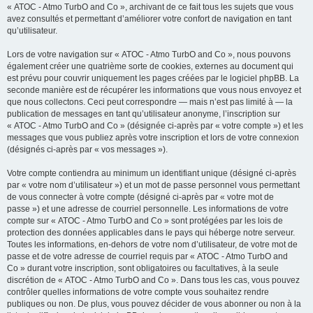
« ATOC - Atmo TurbO and Co », archivant de ce fait tous les sujets que vous
avez consultés et permettant d’améliorer votre confort de navigation en tant
qu’utilisateur.
Lors de votre navigation sur « ATOC - Atmo TurbO and Co », nous pouvons
également créer une quatrième sorte de cookies, externes au document qui
est prévu pour couvrir uniquement les pages créées par le logiciel phpBB. La
seconde manière est de récupérer les informations que vous nous envoyez et
que nous collectons. Ceci peut correspondre — mais n’est pas limité à — la
publication de messages en tant qu’utilisateur anonyme, l’inscription sur
« ATOC - Atmo TurbO and Co » (désignée ci-après par « votre compte ») et les
messages que vous publiez après votre inscription et lors de votre connexion
(désignés ci-après par « vos messages »).
Votre compte contiendra au minimum un identifiant unique (désigné ci-après
par « votre nom d’utilisateur ») et un mot de passe personnel vous permettant
de vous connecter à votre compte (désigné ci-après par « votre mot de
passe ») et une adresse de courriel personnelle. Les informations de votre
compte sur « ATOC - Atmo TurbO and Co » sont protégées par les lois de
protection des données applicables dans le pays qui héberge notre serveur.
Toutes les informations, en-dehors de votre nom d’utilisateur, de votre mot de
passe et de votre adresse de courriel requis par « ATOC - Atmo TurbO and
Co » durant votre inscription, sont obligatoires ou facultatives, à la seule
discrétion de « ATOC - Atmo TurbO and Co ». Dans tous les cas, vous pouvez
contrôler quelles informations de votre compte vous souhaitez rendre
publiques ou non. De plus, vous pouvez décider de vous abonner ou non à la