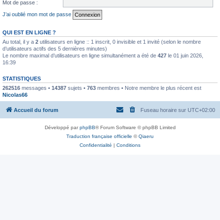
Mot de passe :
J’ai oublié mon mot de passe
QUI EST EN LIGNE ?
Au total, il y a
2
utilisateurs en ligne :: 1 inscrit, 0 invisible et 1 invité (selon le nombre
d’utilisateurs actifs des 5 dernières minutes)
Le nombre maximal d’utilisateurs en ligne simultanément a été de
427
le 01 juin 2026,
16:39
STATISTIQUES
262516
messages •
14387
sujets •
763
membres • Notre membre le plus récent est
Nicolas66
Accueil du forum
Fuseau horaire sur
UTC+02:00
Développé par
phpBB
® Forum Software © phpBB Limited
Traduction française officielle
©
Qiaeru
Confidentialité
|
Conditions