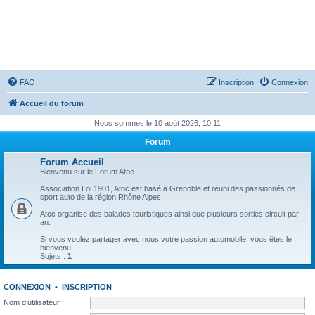
ATOC - Atmo TurbO and Co
FAQ
Inscription
Connexion
Accueil du forum
Nous sommes le 10 août 2026, 10:11
Forum
Forum Accueil
Bienvenu sur le Forum Atoc.
Association Loi 1901, Atoc est basé à Grenoble et réuni des passionnés de
sport auto de la région Rhône Alpes.
Atoc organise des balades touristiques ainsi que plusieurs sorties circuit par
an.
Si vous voulez partager avec nous votre passion automobile, vous êtes le
bienvenu.
Sujets :
1
CONNEXION
•
INSCRIPTION
Nom d’utilisateur :