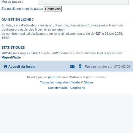
Mot de passe :
J’ai oublié mon mot de passe
QUI EST EN LIGNE ?
Au total, il y a
4
utilisateurs en ligne :: 3 inscrits, 0 invisible et 1 invité (selon le nombre
d’utilisateurs actifs des 5 dernières minutes)
Le nombre maximal d’utilisateurs en ligne simultanément a été de
427
le 01 juin 2026,
16:39
STATISTIQUES
262516
messages •
14387
sujets •
762
membres • Notre membre le plus récent est
MiguelWatte
Accueil du forum
Fuseau horaire sur
UTC+02:00
Développé par
phpBB
® Forum Software © phpBB Limited
Traduction française officielle
©
Qiaeru
Confidentialité
|
Conditions