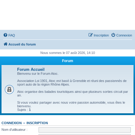
ATOC - Atmo TurbO and Co
FAQ
Inscription
Connexion
Accueil du forum
Nous sommes le 07 août 2026, 14:10
Forum
Forum Accueil
Bienvenu sur le Forum Atoc.
Association Loi 1901, Atoc est basé à Grenoble et réuni des passionnés de
sport auto de la région Rhône Alpes.
Atoc organise des balades touristiques ainsi que plusieurs sorties circuit par
an.
Si vous voulez partager avec nous votre passion automobile, vous êtes le
bienvenu.
Sujets :
1
CONNEXION
•
INSCRIPTION
Nom d’utilisateur :