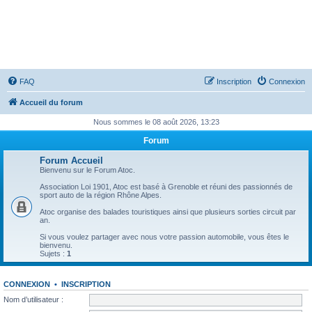
ATOC - Atmo TurbO and Co
FAQ
Inscription
Connexion
Accueil du forum
Nous sommes le 08 août 2026, 13:23
Forum
Forum Accueil
Bienvenu sur le Forum Atoc.
Association Loi 1901, Atoc est basé à Grenoble et réuni des passionnés de
sport auto de la région Rhône Alpes.
Atoc organise des balades touristiques ainsi que plusieurs sorties circuit par
an.
Si vous voulez partager avec nous votre passion automobile, vous êtes le
bienvenu.
Sujets :
1
CONNEXION
•
INSCRIPTION
Nom d’utilisateur :