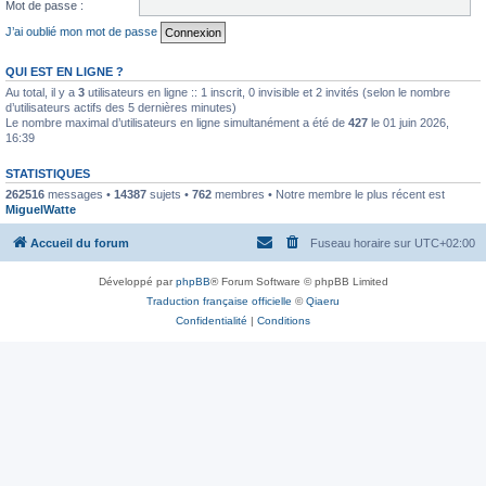
Mot de passe :
J’ai oublié mon mot de passe
QUI EST EN LIGNE ?
Au total, il y a
3
utilisateurs en ligne :: 1 inscrit, 0 invisible et 2 invités (selon le nombre
d’utilisateurs actifs des 5 dernières minutes)
Le nombre maximal d’utilisateurs en ligne simultanément a été de
427
le 01 juin 2026,
16:39
STATISTIQUES
262516
messages •
14387
sujets •
762
membres • Notre membre le plus récent est
MiguelWatte
Accueil du forum
Fuseau horaire sur
UTC+02:00
Développé par
phpBB
® Forum Software © phpBB Limited
Traduction française officielle
©
Qiaeru
Confidentialité
|
Conditions