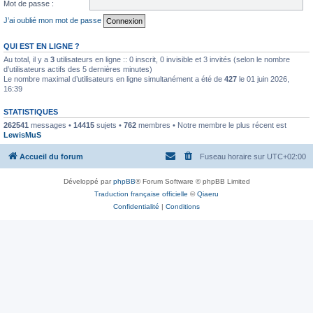
Mot de passe :
J’ai oublié mon mot de passe
QUI EST EN LIGNE ?
Au total, il y a
3
utilisateurs en ligne :: 0 inscrit, 0 invisible et 3 invités (selon le nombre
d’utilisateurs actifs des 5 dernières minutes)
Le nombre maximal d’utilisateurs en ligne simultanément a été de
427
le 01 juin 2026,
16:39
STATISTIQUES
262541
messages •
14415
sujets •
762
membres • Notre membre le plus récent est
LewisMuS
Accueil du forum
Fuseau horaire sur
UTC+02:00
Développé par
phpBB
® Forum Software © phpBB Limited
Traduction française officielle
©
Qiaeru
Confidentialité
|
Conditions