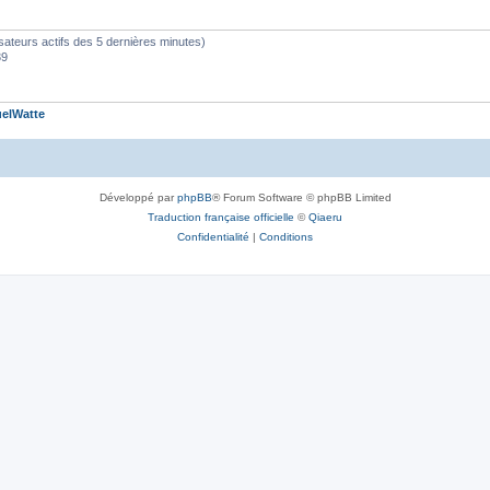
tilisateurs actifs des 5 dernières minutes)
39
elWatte
Développé par
phpBB
® Forum Software © phpBB Limited
Traduction française officielle
©
Qiaeru
Confidentialité
|
Conditions