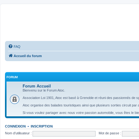
ATOC - Atmo TurbO and Co
FAQ
Accueil du forum
FORUM
Forum Accueil
Bienvenu sur le Forum Atoc.
Association Loi 1901, Atoc est basé à Grenoble et réuni des passionnés de sp
Atoc organise des balades touristiques ainsi que plusieurs sorties circuit par 
Si vous voulez partager avec nous votre passion automobile, vous êtes le bi
CONNEXION
•
INSCRIPTION
Nom d’utilisateur :
Mot de passe :