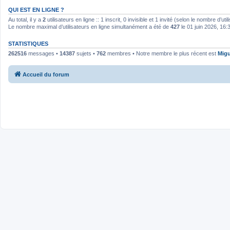
QUI EST EN LIGNE ?
Au total, il y a
2
utilisateurs en ligne :: 1 inscrit, 0 invisible et 1 invité (selon le nombre d’u
Le nombre maximal d’utilisateurs en ligne simultanément a été de
427
le 01 juin 2026, 16:
STATISTIQUES
262516
messages •
14387
sujets •
762
membres • Notre membre le plus récent est
Migu
Accueil du forum