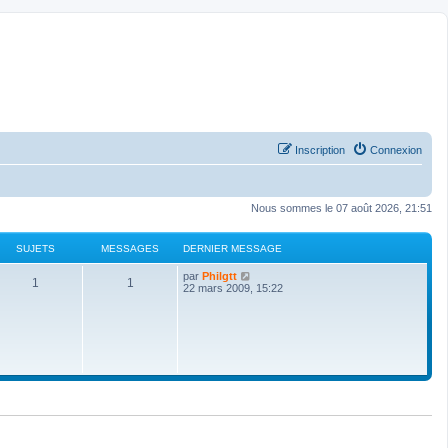
Inscription
Connexion
Nous sommes le 07 août 2026, 21:51
SUJETS
MESSAGES
DERNIER MESSAGE
C
par
Philgtt
1
1
o
22 mars 2009, 15:22
n
s
u
l
t
e
r
l
e
d
e
r
n