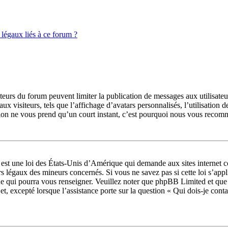
légaux liés à ce forum ?
rateurs du forum peuvent limiter la publication de messages aux utilisate
ux visiteurs, tels que l’affichage d’avatars personnalisés, l’utilisation 
ription ne vous prend qu’un court instant, c’est pourquoi nous vous recom
t une loi des États-Unis d’Amérique qui demande aux sites internet col
s légaux des mineurs concernés. Si vous ne savez pas si cette loi s’app
ue qui pourra vous renseigner. Veuillez noter que phpBB Limited et que
jet, excepté lorsque l’assistance porte sur la question « Qui dois-je con