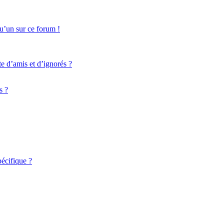
qu’un sur ce forum !
te d’amis et d’ignorés ?
s ?
écifique ?