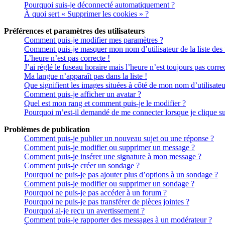
Pourquoi suis-je déconnecté automatiquement ?
À quoi sert « Supprimer les cookies » ?
Préférences et paramètres des utilisateurs
Comment puis-je modifier mes paramètres ?
Comment puis-je masquer mon nom d’utilisateur de la liste des ut
L’heure n’est pas correcte !
J’ai réglé le fuseau horaire mais l’heure n’est toujours pas correc
Ma langue n’apparaît pas dans la liste !
Que signifient les images situées à côté de mon nom d’utilisateu
Comment puis-je afficher un avatar ?
Quel est mon rang et comment puis-je le modifier ?
Pourquoi m’est-il demandé de me connecter lorsque je clique sur 
Problèmes de publication
Comment puis-je publier un nouveau sujet ou une réponse ?
Comment puis-je modifier ou supprimer un message ?
Comment puis-je insérer une signature à mon message ?
Comment puis-je créer un sondage ?
Pourquoi ne puis-je pas ajouter plus d’options à un sondage ?
Comment puis-je modifier ou supprimer un sondage ?
Pourquoi ne puis-je pas accéder à un forum ?
Pourquoi ne puis-je pas transférer de pièces jointes ?
Pourquoi ai-je reçu un avertissement ?
Comment puis-je rapporter des messages à un modérateur ?