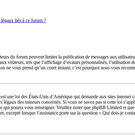
légaux liés à ce forum ?
rateurs du forum peuvent limiter la publication de messages aux utilisate
ux visiteurs, tels que l’affichage d’avatars personnalisés, l’utilisation 
ription ne vous prend qu’un court instant, c’est pourquoi nous vous recom
t une loi des États-Unis d’Amérique qui demande aux sites internet col
s légaux des mineurs concernés. Si vous ne savez pas si cette loi s’app
ue qui pourra vous renseigner. Veuillez noter que phpBB Limited et que
jet, excepté lorsque l’assistance porte sur la question « Qui dois-je con