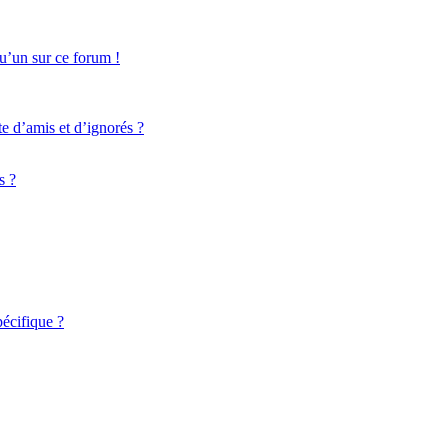
qu’un sur ce forum !
te d’amis et d’ignorés ?
s ?
écifique ?