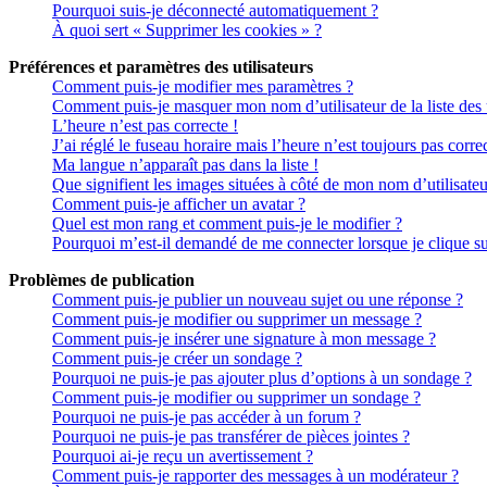
Pourquoi suis-je déconnecté automatiquement ?
À quoi sert « Supprimer les cookies » ?
Préférences et paramètres des utilisateurs
Comment puis-je modifier mes paramètres ?
Comment puis-je masquer mon nom d’utilisateur de la liste des ut
L’heure n’est pas correcte !
J’ai réglé le fuseau horaire mais l’heure n’est toujours pas correc
Ma langue n’apparaît pas dans la liste !
Que signifient les images situées à côté de mon nom d’utilisateu
Comment puis-je afficher un avatar ?
Quel est mon rang et comment puis-je le modifier ?
Pourquoi m’est-il demandé de me connecter lorsque je clique sur 
Problèmes de publication
Comment puis-je publier un nouveau sujet ou une réponse ?
Comment puis-je modifier ou supprimer un message ?
Comment puis-je insérer une signature à mon message ?
Comment puis-je créer un sondage ?
Pourquoi ne puis-je pas ajouter plus d’options à un sondage ?
Comment puis-je modifier ou supprimer un sondage ?
Pourquoi ne puis-je pas accéder à un forum ?
Pourquoi ne puis-je pas transférer de pièces jointes ?
Pourquoi ai-je reçu un avertissement ?
Comment puis-je rapporter des messages à un modérateur ?