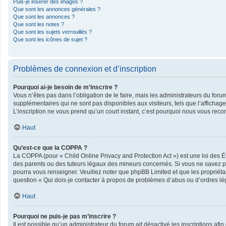
Puis-je insérer des images ?
Que sont les annonces générales ?
Que sont les annonces ?
Que sont les notes ?
Que sont les sujets verrouillés ?
Que sont les icônes de sujet ?
Problèmes de connexion et d’inscription
Pourquoi ai-je besoin de m’inscrire ?
Vous n’êtes pas dans l’obligation de le faire, mais les administrateurs du foru
supplémentaires qui ne sont pas disponibles aux visiteurs, tels que l’affichage 
L’inscription ne vous prend qu’un court instant, c’est pourquoi nous vous rec
Haut
Qu’est-ce que la COPPA ?
La COPPA (pour « Child Online Privacy and Protection Act ») est une loi des 
des parents ou des tuteurs légaux des mineurs concernés. Si vous ne savez pas
pourra vous renseigner. Veuillez noter que phpBB Limited et que les propriéta
question « Qui dois-je contacter à propos de problèmes d’abus ou d’ordres lég
Haut
Pourquoi ne puis-je pas m’inscrire ?
Il est possible qu’un administrateur du forum ait désactivé les inscriptions af