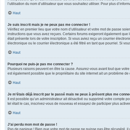
l’utilisation du nom d’utilisateur que vous souhaitez utiliser. Pour plus d’infor
Haut
Je suis inscrit mais je ne peux pas me connecter !
Vérifiez en premier lieu que votre nom d’utilisateur et votre mot de passe soie
instructions que vous avez reçues. Certains forums exigeront également que les
était présente lors de votre inscription. Si vous aviez reçu un courrier élect
électronique ou le courrier électronique a été filtré en tant que pourriel. Si v
Haut
Pourquoi ne puis-je pas me connecter ?
Plusieurs raisons peuvent en être la cause. Assurez-vous avant tout que votre n
est également possible que le propriétaire du site internet ait un problème de co
Haut
Je m’étais déjà inscrit par le passé mais ne peux à présent plus me conne
Il est possible qu’un administrateur ait désactivé ou supprimé votre compte po
tel était le cas, inscrivez-vous de nouveau et essayez de participer plus acti
Haut
J’ai perdu mon mot de passe !
Pas de panique ! Bien que votre mot de passe ne puisse pas être récupéré, il pe