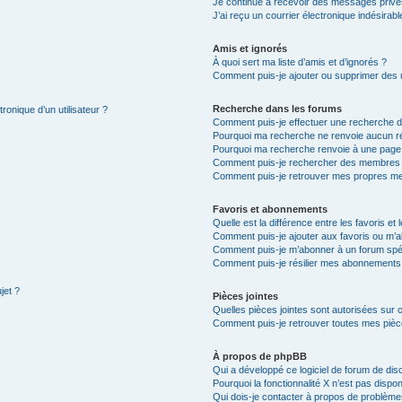
Je continue à recevoir des messages privés 
J’ai reçu un courrier électronique indésirabl
Amis et ignorés
À quoi sert ma liste d’amis et d’ignorés ?
Comment puis-je ajouter ou supprimer des ut
Recherche dans les forums
ronique d’un utilisateur ?
Comment puis-je effectuer une recherche 
Pourquoi ma recherche ne renvoie aucun ré
Pourquoi ma recherche renvoie à une page
Comment puis-je rechercher des membres
Comment puis-je retrouver mes propres me
Favoris et abonnements
Quelle est la différence entre les favoris e
Comment puis-je ajouter aux favoris ou m’a
Comment puis-je m’abonner à un forum spéc
Comment puis-je résilier mes abonnements
jet ?
Pièces jointes
Quelles pièces jointes sont autorisées sur 
Comment puis-je retrouver toutes mes pièce
À propos de phpBB
Qui a développé ce logiciel de forum de dis
Pourquoi la fonctionnalité X n’est pas dispon
Qui dois-je contacter à propos de problèmes