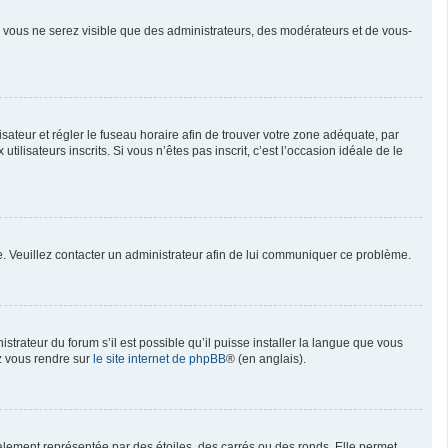
n, vous ne serez visible que des administrateurs, des modérateurs et de vous-
ilisateur et régler le fuseau horaire afin de trouver votre zone adéquate, par
isateurs inscrits. Si vous n’êtes pas inscrit, c’est l’occasion idéale de le
née. Veuillez contacter un administrateur afin de lui communiquer ce problème.
strateur du forum s’il est possible qu’il puisse installer la langue que vous
ez vous rendre sur
le site internet de phpBB
® (en anglais).
alement représentée par des étoiles, des carrés ou des ronds. Elle permet