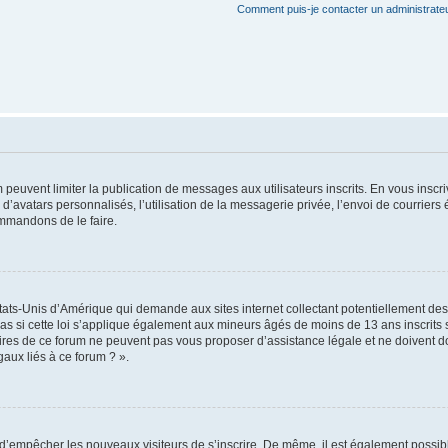
Comment puis-je contacter un administrate
m peuvent limiter la publication de messages aux utilisateurs inscrits. En vous ins
d’avatars personnalisés, l’utilisation de la messagerie privée, l’envoi de courriers é
ommandons de le faire.
États-Unis d’Amérique qui demande aux sites internet collectant potentiellement d
 si cette loi s’applique également aux mineurs âgés de moins de 13 ans inscrits su
ires de ce forum ne peuvent pas vous proposer d’assistance légale et ne doivent don
aux liés à ce forum ? ».
in d’empêcher les nouveaux visiteurs de s’inscrire. De même, il est également possib