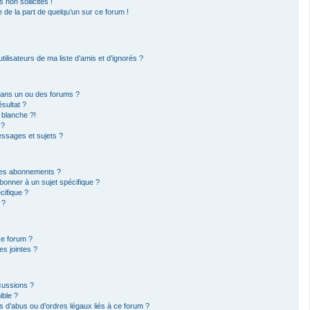
non sollicités !
e de la part de quelqu’un sur ce forum !
ilisateurs de ma liste d’amis et d’ignorés ?
dans un ou des forums ?
sultat ?
 blanche ?!
 ?
ssages et sujets ?
t les abonnements ?
bonner à un sujet spécifique ?
ifique ?
 ?
ce forum ?
s jointes ?
cussions ?
ible ?
 d’abus ou d’ordres légaux liés à ce forum ?