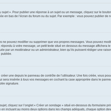
sujet ». Pour publier une réponse à un sujet ou un message, cliquez sur le bouton 
hée en bas de l’écran du forum ou du sujet. Par exemple : vous pouvez publier de 
us ne pouvez modifier ou supprimer que vos propres messages. Vous pouvez modifi
jà répondu à votre message, un petit texte situé en dessous du message affichera le 
ectuée par un modérateur ou un administrateur, bien qu’ils puissent rédiger une raison
 publiée.
réer une depuis le panneau de contrôle de l’utilisateur. Une fois créée, vous pouv
i sera insérée à tous vos messages en cochant la case appropriée dans le panneau de
otre signature.
et, cliquez sur l’onglet « Créer un sondage » situé en-dessous du formulaire princi
ge en incluant au moins deux options dans les champs adéquats, chaque option deva