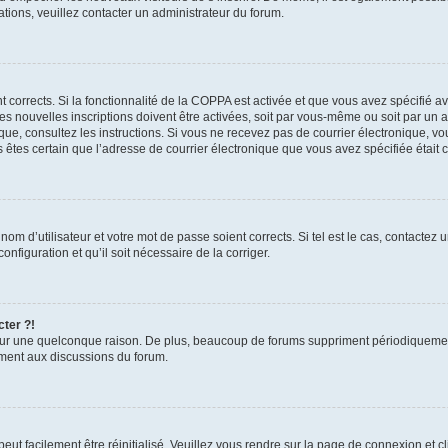
mations, veuillez contacter un administrateur du forum.
nt corrects. Si la fonctionnalité de la COPPA est activée et que vous avez spécifié 
 nouvelles inscriptions doivent être activées, soit par vous-même ou soit par un ad
ronique, consultez les instructions. Si vous ne recevez pas de courrier électronique
ous êtes certain que l’adresse de courrier électronique que vous avez spécifiée était
om d’utilisateur et votre mot de passe soient corrects. Si tel est le cas, contactez 
nfiguration et qu’il soit nécessaire de la corriger.
cter ?!
ur une quelconque raison. De plus, beaucoup de forums suppriment périodiquement le
vement aux discussions du forum.
ut facilement être réinitialisé. Veuillez vous rendre sur la page de connexion et c