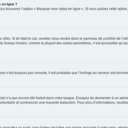
 en ligne ?
ous trouverez l’option « Masquer mon statut en ligne ». Si vous activez cette optio
du vôtre. Si tel était le cas, veuillez vous rendre dans le panneau de contrôle de l’ut
 fuseau horaire, comme la plupart des autres paramètres, n’est accessible qu’aux util
ure n’est toujours pas correcte, il est probable que l’horloge du serveur soit erro
ogiciel n’a pas encore été traduit dans votre langue. Essayez de demander à un admini
er volontaire et commencer une nouvelle traduction. Pour plus d’informations, veuill
s consultez un sujet. Une d’elles peut être une image associée à votre rang, génér