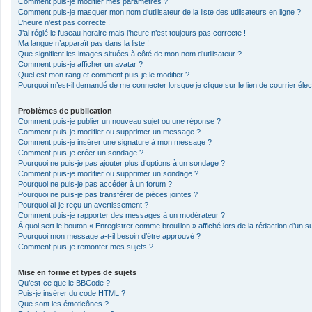
Comment puis-je modifier mes paramètres ?
Comment puis-je masquer mon nom d’utilisateur de la liste des utilisateurs en ligne ?
L’heure n’est pas correcte !
J’ai réglé le fuseau horaire mais l’heure n’est toujours pas correcte !
Ma langue n’apparaît pas dans la liste !
Que signifient les images situées à côté de mon nom d’utilisateur ?
Comment puis-je afficher un avatar ?
Quel est mon rang et comment puis-je le modifier ?
Pourquoi m’est-il demandé de me connecter lorsque je clique sur le lien de courrier élect
Problèmes de publication
Comment puis-je publier un nouveau sujet ou une réponse ?
Comment puis-je modifier ou supprimer un message ?
Comment puis-je insérer une signature à mon message ?
Comment puis-je créer un sondage ?
Pourquoi ne puis-je pas ajouter plus d’options à un sondage ?
Comment puis-je modifier ou supprimer un sondage ?
Pourquoi ne puis-je pas accéder à un forum ?
Pourquoi ne puis-je pas transférer de pièces jointes ?
Pourquoi ai-je reçu un avertissement ?
Comment puis-je rapporter des messages à un modérateur ?
À quoi sert le bouton « Enregistrer comme brouillon » affiché lors de la rédaction d’un su
Pourquoi mon message a-t-il besoin d’être approuvé ?
Comment puis-je remonter mes sujets ?
Mise en forme et types de sujets
Qu’est-ce que le BBCode ?
Puis-je insérer du code HTML ?
Que sont les émoticônes ?