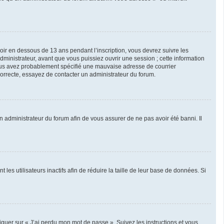
avoir en dessous de 13 ans pendant l’inscription, vous devrez suivre les
ministrateur, avant que vous puissiez ouvrir une session ; cette information
, vous avez probablement spécifié une mauvaise adresse de courrier
 correcte, essayez de contacter un administrateur du forum.
un administrateur du forum afin de vous assurer de ne pas avoir été banni. Il
s utilisateurs inactifs afin de réduire la taille de leur base de données. Si
liquer sur « J’ai perdu mon mot de passe ». Suivez les instructions et vous