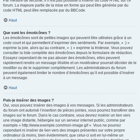
Par mesure de sécurité, il n’est pas possible d’insérer du code HTML sur ce
forum. La majeure partie de la mise en forme qui peut être générée par du
code HTML peut être remplacée par du BBCode.
Haut
Que sont les émoticônes ?
Les émoticônes sont de petites images qui peuvent être utilisées grâce à un
code court et qui permettent d’exprimer des sentiments. Par exemple, « :) »
exprime la joie, alors qu’au contraire, « :( » exprime la tristesse. Vous pouvez
consulter la liste complète des émoticônes depuis le formulaire de rédaction.
Essayez cependant de ne pas abuser des émoticônes, elles peuvent
rapidement rendre un message illisible et un modérateur pourrait décider de le
modifier ou de le supprimer complètement. Les administrateurs du forum
peuvent également limiter le nombre d’émoticônes qu’il est possible d’insérer
à un message.
Haut
Puis-je insérer des images ?
Oui, vous pouvez insérer des images à vos messages. Si les administrateurs
du forum ont autorisé l’insertion de pièces jointes, vous pourrez transférer des
images sur le forum. Dans le cas contraire, vous devrez insérer un lien vers
une image distante, hébergée sur un serveur internet public, comme par
exemple « http://www.exemple.com/mon-image.gif ». Vous ne pourrez
cependant ni insérer de lien vers des images présentes sur votre propre
ordinateur (à moins, bien évidemment, que celui-ci soit en lui-même un