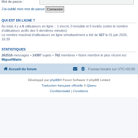
Mot de passe :
J’ai oublié mon mot de passe
QUI EST EN LIGNE ?
Au total, il y a
6
utilisateurs en ligne :: 1 inscrit, 0 invisible et 5 invités (selon le nombre
d’utilisateurs actifs des 5 dernières minutes)
Le nombre maximal d’utilisateurs en ligne simultanément a été de
427
le 01 juin 2026,
16:39
STATISTIQUES
262516
messages •
14387
sujets •
762
membres • Notre membre le plus récent est
MiguelWatte
Accueil du forum
Fuseau horaire sur
UTC+02:00
Développé par
phpBB
® Forum Software © phpBB Limited
Traduction française officielle
©
Qiaeru
Confidentialité
|
Conditions