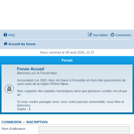
ATOC - Atmo TurbO and Co
FAQ
Inscription
Connexion
Accueil du forum
Nous sommes le 08 août 2026, 21:37
Forum
Forum Accueil
Bienvenu sur le Forum Atoc.
Association Loi 1901, Atoc est basé à Grenoble et réuni des passionnés de
sport auto de la région Rhône Alpes.
Atoc organise des balades touristiques ainsi que plusieurs sorties circuit par
an.
Si vous voulez partager avec nous votre passion automobile, vous êtes le
bienvenu.
Sujets :
1
CONNEXION
•
INSCRIPTION
Nom d’utilisateur :